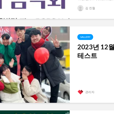
는...
김 진철
GALLERY
2023년 12
테스트
관리자