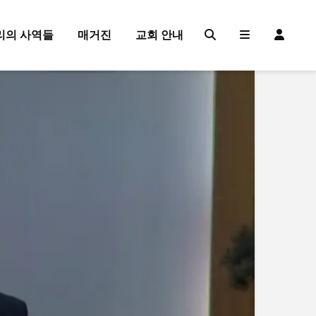
리의 사역들
매거진
교회 안내