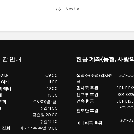
Next
»
1
/
6
간 안내
헌금 계좌(농협, 사랑
 예배
09:00
십일조/주정/감사헌
301-00
금
부 예배
11:00
민사국 후원
301-0069
녁 예배
19:00
선교부 후원
301-0226
배
19:30
건축 헌금
301-0155
도회
05:30(월~금)
301-00
교
주일 11:00
전도단 후원
금요일 20:00
301-02
주일 13:30
미디어국 후원
찬양집회
마지막 주 주일 19:00