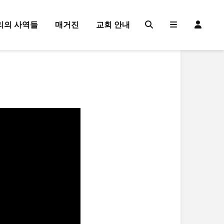
리의 사역들
매거진
교회 안내