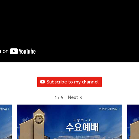
Subscribe to my channel
Next
»
1
/
6