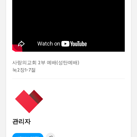
사랑의교회 2부 예배(성탄예배)
눅2장1-7절
관리자