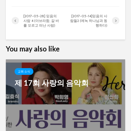
[2017-05-28] 믿음의
[2017-05-14]믿음의 사
사람 4 (아브라함, 갈 바
람들2 (에녹 하나님과 동
를 모르고 떠난 사람)
행하다)
You may also like
교회 소식
제 17회 사랑의 음악회