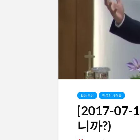
말씀 묵상
믿음의 사람들
[2017-0
니까?)