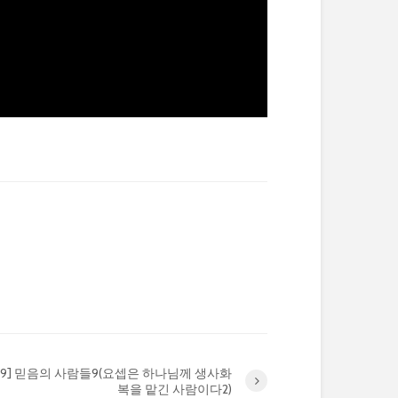
7-09] 믿음의 사람들9(요셉은 하나님께 생사화
복을 맡긴 사람이다2)