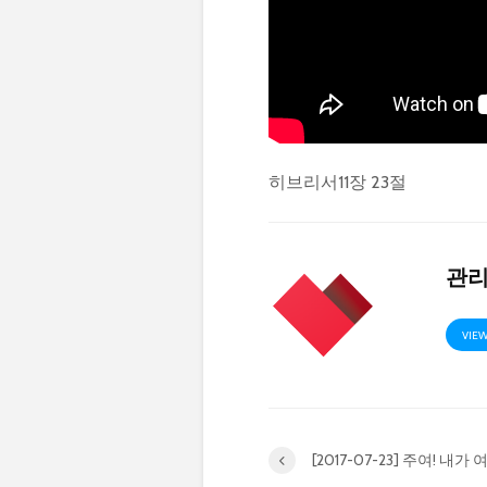
히브리서11장 23절
관
VIEW
[2017-07-23] 주여! 