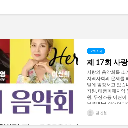
교회 소식
제 17회 사
사랑의 음악회를 소개
지역사회의 문제를 
일에 앞장서고 있습
지원, 태풍피해지역 
원, 무산소증 어린이 
뇌병변1급 장애어린이
는...
김 진철