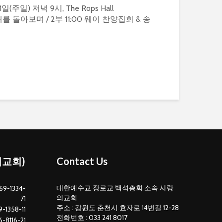
1일(주일) 저녁 9시, The Rops Hall
한해를 돌아보며 / 2부 11:00 웨이 찬양집회 & 송
의교회)
Contact Us
대한예수교 장로교 백석총회 소속 사랑
69-1334-
의교회
71
주소 : 강원도 춘천시 효자로 14번길 12-28
-1358-11
전화번호 : 033 241 8017
-8116-21