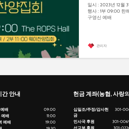
일시 : 2023년 12월 3
행사 : 1부 09:00 
구영신 예배
관리자
간 안내
헌금 계좌(농협, 사랑
 예배
09:00
십일조/주정/감사헌
301-00
금
부 예배
11:00
민사국 후원
301-0069
녁 예배
19:00
선교부 후원
301-0226
배
19:30