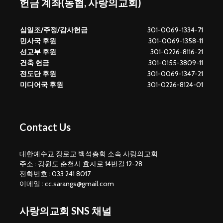
헌금 계좌(농협, 사랑의교회)
십일조/주정/감사헌금
301-0069-1334-71
민사국 후원
301-0069-1358-11
선교부 후원
301-0226-8116-21
건축 헌금
301-0155-3809-11
전도단 후원
301-0069-1347-21
미디어국 후원
301-0226-8124-01
Contact Us
대한예수교 장로교 백석총회 소속 사랑의교회
주소 : 강원도 춘천시 효자로 14번길 12-28
전화번호 : 033 241 8017
이메일 : cc.sarangs@gmail.com
사랑의교회 SNS 채널