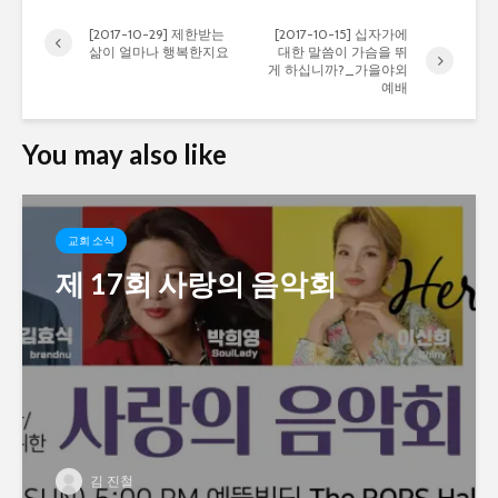
[2017-10-29] 제한받는
[2017-10-15] 십자가에
삶이 얼마나 행복한지요
대한 말씀이 가슴을 뛰
게 하십니까?_가을야외
예배
You may also like
교회 소식
제 17회 사랑의 음악회
김 진철