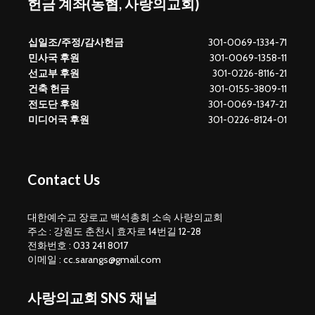
헌금 계좌(농협, 사랑의교회)
십일조/주정/감사헌금
301-0069-1334-71
민사국 후원
301-0069-1358-11
선교부 후원
301-0226-8116-21
건축 헌금
301-0155-3809-11
전도단 후원
301-0069-1347-21
미디어국 후원
301-0226-8124-01
Contact Us
대한예수교 장로교 백석총회 소속 사랑의교회
주소 : 강원도 춘천시 효자로 14번길 12-28
전화번호 : 033 241 8017
이메일 : cc.sarangs@gmail.com
사랑의교회 SNS 채널