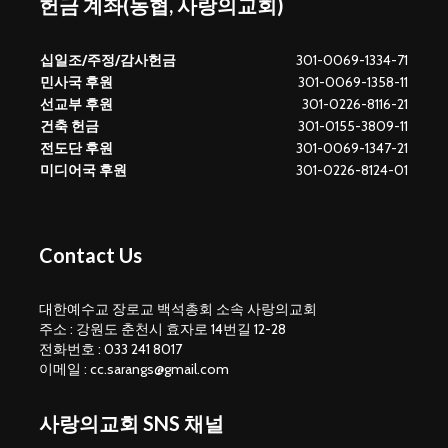
헌금 계좌(농협, 사랑의교회)
십일조/주정/감사헌금
301-0069-1334-71
민사국 후원
301-0069-1358-11
선교부 후원
301-0226-8116-21
건축 헌금
301-0155-3809-11
전도단 후원
301-0069-1347-21
미디어국 후원
301-0226-8124-01
Contact Us
대한예수교 장로교 백석총회 소속 사랑의교회
주소 : 강원도 춘천시 효자로 14번길 12-28
전화번호 : 033 241 8017
이메일 : cc.sarangs@gmail.com
사랑의교회 SNS 채널