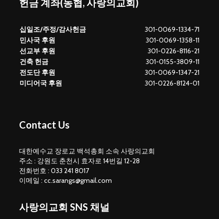
헌금 계좌(농협, 사랑의교회)
십일조/주정/감사헌금
301-0069-1334-71
민사국 후원
301-0069-1358-11
선교부 후원
301-0226-8116-21
건축 헌금
301-0155-3809-11
전도단 후원
301-0069-1347-21
미디어국 후원
301-0226-8124-01
Contact Us
대한예수교 장로교 백석총회 소속 사랑의교회
주소 : 강원도 춘천시 효자로 14번길 12-28
전화번호 : 033 241 8017
이메일 : cc.sarangs@gmail.com
사랑의교회 SNS 채널