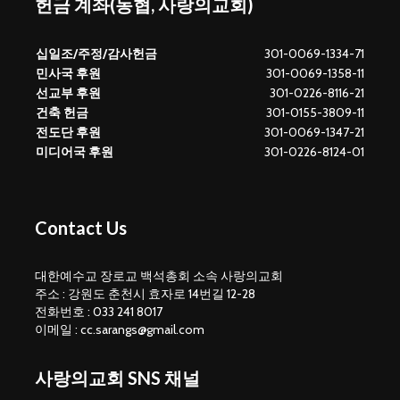
헌금 계좌(농협, 사랑의교회)
십일조/주정/감사헌금
301-0069-1334-71
민사국 후원
301-0069-1358-11
선교부 후원
301-0226-8116-21
건축 헌금
301-0155-3809-11
전도단 후원
301-0069-1347-21
미디어국 후원
301-0226-8124-01
Contact Us
대한예수교 장로교 백석총회 소속 사랑의교회
주소 : 강원도 춘천시 효자로 14번길 12-28
전화번호 : 033 241 8017
이메일 : cc.sarangs@gmail.com
사랑의교회 SNS 채널