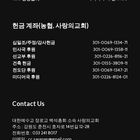
헌금 계좌(농협, 사랑의교회)
십일조/주정/감사헌금
301-0069-1334-71
민사국 후원
301-0069-1358-11
선교부 후원
301-0226-8116-21
건축 헌금
301-0155-3809-11
전도단 후원
301-0069-1347-21
미디어국 후원
301-0226-8124-01
Contact Us
대한예수교 장로교 백석총회 소속 사랑의교회
주소 : 강원도 춘천시 효자로 14번길 12-28
전화번호 : 033 241 8017
이메일 : cc.sarangs@gmail.com