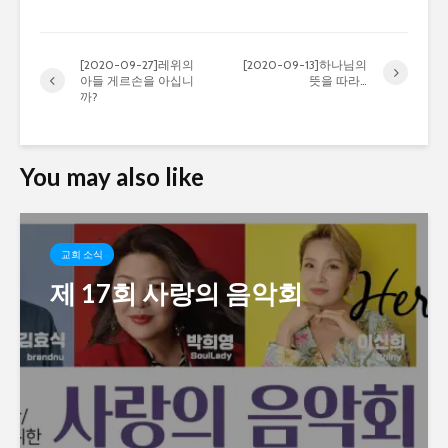
[2020-09-27]레위의
[2020-09-13]하나님의
아들 게르손을 아십니
뜻을 따라…
까?
You may also like
교회 소식
제 17회 사랑의 음악회