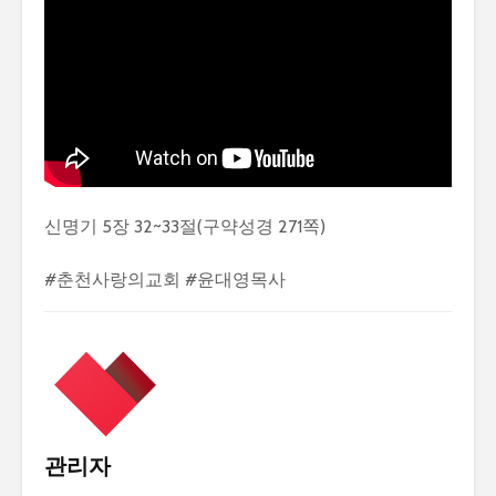
신명기 5장 32~33절(구약성경 271쪽)
#춘천사랑의교회 #윤대영목사
관리자