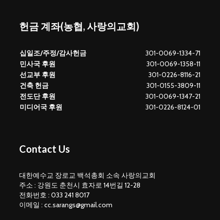
헌금 계좌(농협, 사랑의교회)
십일조/주정/감사헌금
301-0069-1334-71
민사국 후원
301-0069-1358-11
선교부 후원
301-0226-8116-21
건축 헌금
301-0155-3809-11
전도단 후원
301-0069-1347-21
미디어국 후원
301-0226-8124-01
Contact Us
대한예수교 장로교 백석총회 소속 사랑의교회
주소 : 강원도 춘천시 효자로 14번길 12-28
전화번호 : 033 241 8017
이메일 : cc.sarangs@gmail.com