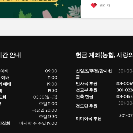
관리자
간 안내
헌금 계좌(농협, 사랑
 예배
09:00
십일조/주정/감사헌
301-00
금
부 예배
11:00
민사국 후원
301-0069
녁 예배
19:00
선교부 후원
301-0226
배
19:30
건축 헌금
301-0155
도회
05:30(월~금)
301-00
교
주일 11:00
전도단 후원
금요일 20:00
301-02
주일 13:30
미디어국 후원
찬양집회
마지막 주 주일 19:00