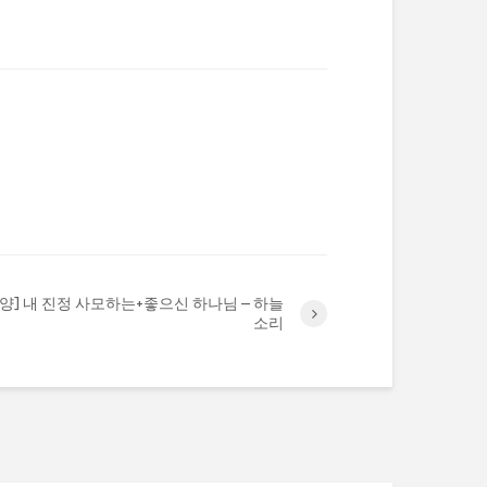
 찬양] 내 진정 사모하는+좋으신 하나님 – 하늘
소리