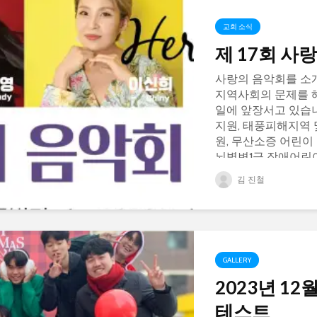
교회 소식
제 17회 사
사랑의 음악회를 소개
지역사회의 문제를 
일에 앞장서고 있습
지원, 태풍피해지역 
원, 무산소증 어린이 
뇌병변1급 장애어린이
는...
김 진철
GALLERY
2023년 12
테스트