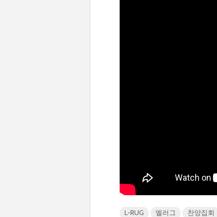
L-RUG
엘러그
찬양집회