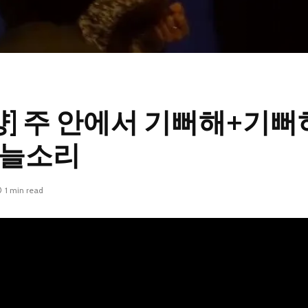
 찬양] 주 안에서 기뻐해+기
하늘소리
1 min read