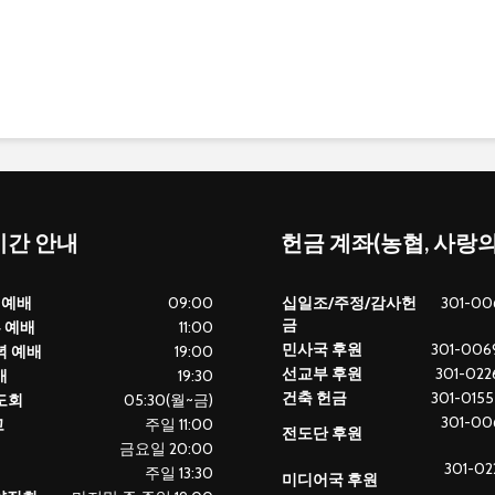
간 안내
헌금 계좌(농협, 사랑
 예배
09:00
십일조/주정/감사헌
301-00
금
부 예배
11:00
민사국 후원
301-0069
녁 예배
19:00
선교부 후원
301-0226
배
19:30
건축 헌금
301-0155
도회
05:30(월~금)
301-00
교
주일 11:00
전도단 후원
금요일 20:00
301-02
주일 13:30
미디어국 후원