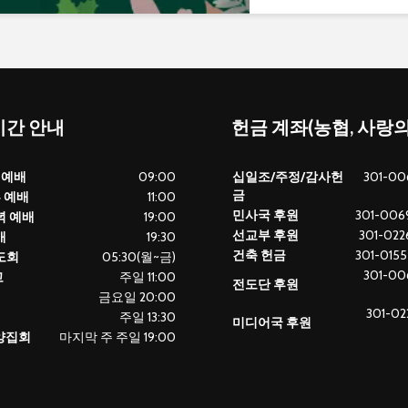
간 안내
헌금 계좌(농협, 사랑
 예배
09:00
십일조/주정/감사헌
301-00
금
부 예배
11:00
민사국 후원
301-0069
녁 예배
19:00
선교부 후원
301-0226
배
19:30
건축 헌금
301-0155
도회
05:30(월~금)
301-00
교
주일 11:00
전도단 후원
금요일 20:00
301-02
주일 13:30
미디어국 후원
찬양집회
마지막 주 주일 19:00