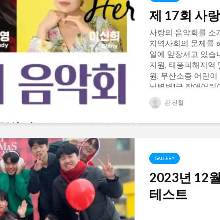
제 17회 사
사랑의 음악회를 소개
지역사회의 문제를 
일에 앞장서고 있습
지원, 태풍피해지역 
원, 무산소증 어린이 
뇌병변1급 장애어린이
는...
김 진철
GALLERY
2023년 12
테스트