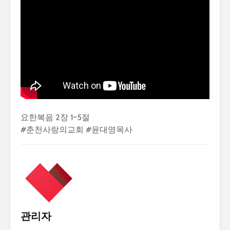
요한복음 2장 1~5절
#춘천사랑의교회 #윤대영목사
관리자