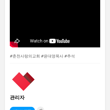
#춘천사랑의교회 #윤대영목사 #추석
관리자